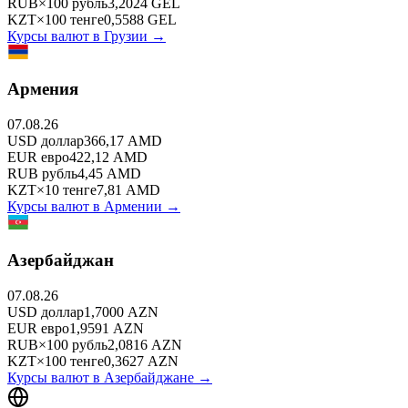
RUB
×
100
рубль
3,2024
GEL
KZT
×
100
тенге
0,5588
GEL
Курсы валют в
Грузии
→
Армения
07.08.26
USD
доллар
366,17
AMD
EUR
евро
422,12
AMD
RUB
рубль
4,45
AMD
KZT
×
10
тенге
7,81
AMD
Курсы валют в
Армении
→
Азербайджан
07.08.26
USD
доллар
1,7000
AZN
EUR
евро
1,9591
AZN
RUB
×
100
рубль
2,0816
AZN
KZT
×
100
тенге
0,3627
AZN
Курсы валют в
Азербайджане
→