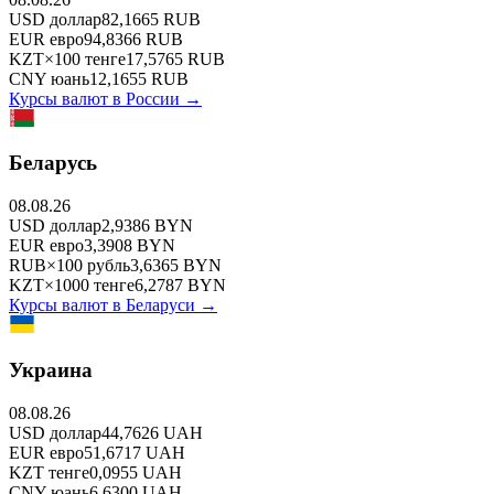
USD
доллар
82,1665
RUB
EUR
евро
94,8366
RUB
KZT
×
100
тенге
17,5765
RUB
CNY
юань
12,1655
RUB
Курсы валют в
России
→
Беларусь
08.08.26
USD
доллар
2,9386
BYN
EUR
евро
3,3908
BYN
RUB
×
100
рубль
3,6365
BYN
KZT
×
1000
тенге
6,2787
BYN
Курсы валют в
Беларуси
→
Украина
08.08.26
USD
доллар
44,7626
UAH
EUR
евро
51,6717
UAH
KZT
тенге
0,0955
UAH
CNY
юань
6,6300
UAH