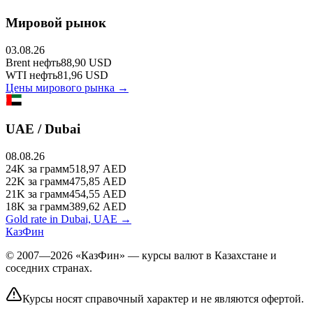
Мировой рынок
03.08.26
Brent
нефть
88,90
USD
WTI
нефть
81,96
USD
Цены мирового рынка →
UAE / Dubai
08.08.26
24K
за грамм
518,97
AED
22K
за грамм
475,85
AED
21K
за грамм
454,55
AED
18K
за грамм
389,62
AED
Gold rate in Dubai, UAE →
КазФин
© 2007—2026 «КазФин» — курсы валют в Казахстане и
соседних странах.
Курсы носят справочный характер и не являются офертой.