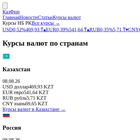
КазФин
Главная
Новости
Статьи
Курсы валют
Курсы НБ РК
Все курсы →
USD
0,52
%
469,93
₸
▴
EUR
0,39
%
541,64
₸
▴
RUB
0,35
%
5,71
₸
▾
CNY
Курсы валют по странам
Казахстан
08.08.26
USD
доллар
469,93
KZT
EUR
евро
541,64
KZT
RUB
рубль
5,71
KZT
CNY
юань
69,65
KZT
Курсы валют в
Казахстане
→
Россия
08.08.26