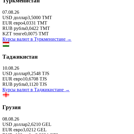
Туркменистан
07.08.26
USD
доллар
3,5000
TMT
EUR
евро
4,0331
TMT
RUB
рубль
0,0422
TMT
KZT
тенге
0,0075
TMT
Курсы валют в
Туркменистане
→
Таджикистан
10.08.26
USD
доллар
9,2548
TJS
EUR
евро
10,6708
TJS
RUB
рубль
0,1120
TJS
Курсы валют в
Таджикистане
→
Грузия
08.08.26
USD
доллар
2,6210
GEL
EUR
евро
3,0212
GEL